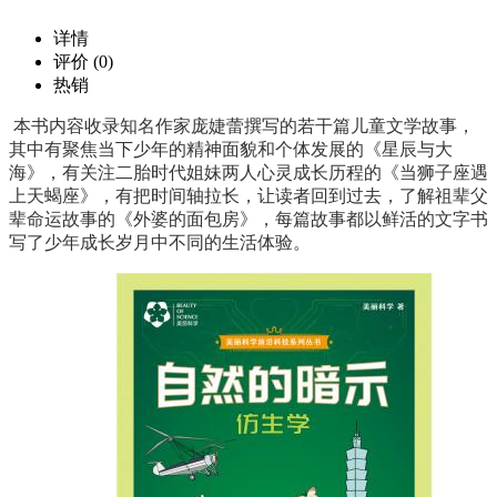
价
详情
注册用户：￥
20.8
格：
商品详细参数
评价
(0)
0
库
购买此商品可使用：0积分
热销
存：
商品名称：
载入
确定
本书内容收录知名作家庞婕蕾撰写的若干篇儿童文学故事，
中···
外婆的面包房
其中有聚焦当下少年的精神面貌和个体发展的《星辰与大
已售
海》，有关注二胎时代姐妹两人心灵成长历程的《当狮子座遇
商品编号：
出：
上天蝎座》，有把时间轴拉长，让读者回到过去，了解祖辈父
15
辈命运故事的《外婆的面包房》，每篇故事都以鲜活的文字书
ECS000187
写了少年成长岁月中不同的生活体验。
上架时间：
2022-05-30
商品重量：
0克
确定
数量